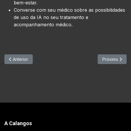
bem-estar.
Converse com seu médico sobre as possibilidades
de uso da IA no seu tratamento e
acompanhamento médico.
Artigo anterior: A Difícil Distinção Entre Textos Criados Por Huma
Próximo artigo
Anterior
Próximo
A Calangos