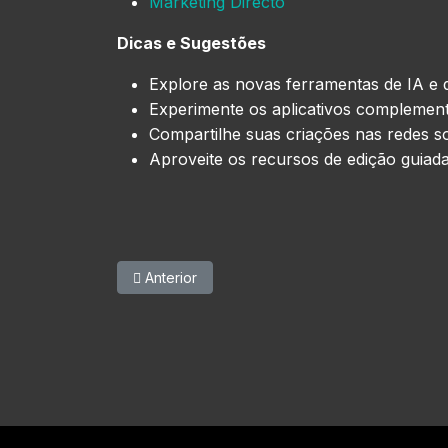
Marketing Directo
Dicas e Sugestões
Explore as novas ferramentas de IA e 
Experimente os aplicativos complement
Compartilhe suas criações nas redes soc
Aproveite os recursos de edição guiada
Artigo anterior: Wikipédia Declara Guerra Contra a
Anterior