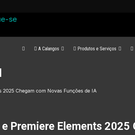
A Calangos
Produtos e Serviços
l
 e Premiere Elements 202